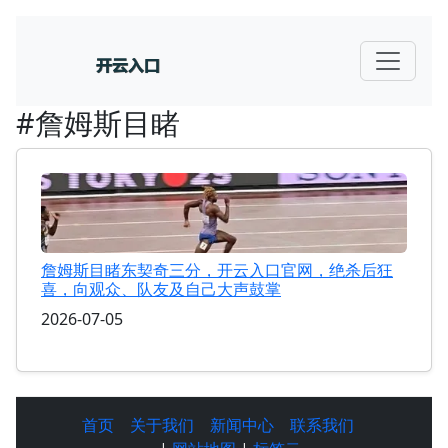
#詹姆斯目睹
詹姆斯目睹东契奇三分，开云入口官网，绝杀后狂
喜，向观众、队友及自己大声鼓掌
2026-07-05
首页
关于我们
新闻中心
联系我们