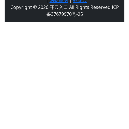
|
网站地图
|
标签云
Copyright © 2026 开云入口 All Rights Reserved ICP
备37679970号-25