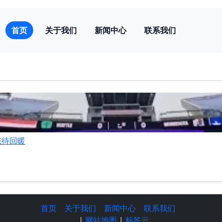
首页
关于我们
新闻中心
联系我们
态待回暖
首页
关于我们
新闻中心
联系我们
|
网站地图
|
标签云