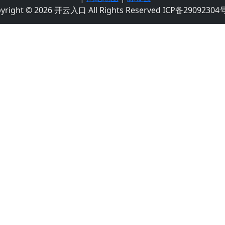
yright © 2026 开云入口 All Rights Reserved ICP备29092304